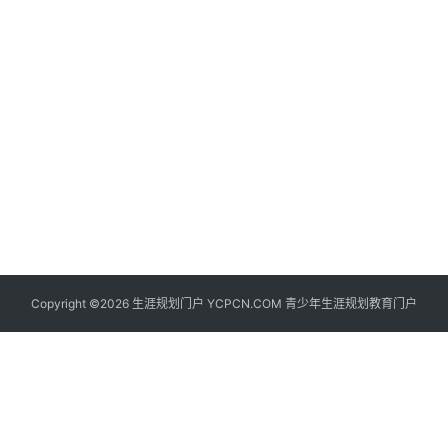
生
登录
注册
涯
社
区
生
涯
学
院
更
Copyright ©2026 生涯规划门户 YCPCN.COM 青少年生涯规划教育门户
多