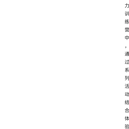
首
页
生