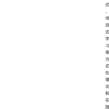
涯
快
讯
生
涯
专
题
生
登录
注册
涯
社
区
生
涯
学
院