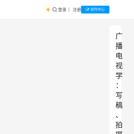
登录
注册
创作中心
广
播
电
视
学
：
写
稿
、
拍