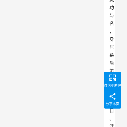
功
与
名
，
身
居
幕
后
策
划
微信小助理
各
类
节
分享本页
目
、
活