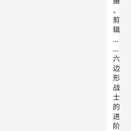
摄
、
剪
辑
…
…
六
边
形
战
士
的
进
阶