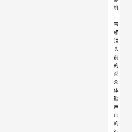
机
，
带
领
镜
头
前
的
观
众
体
验
声
画
的
神