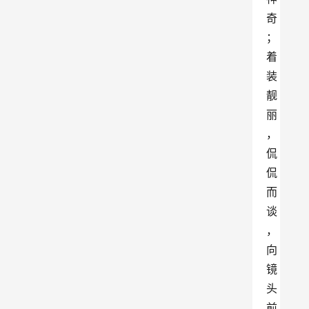
奇
；
着
装
靓
丽
，
侃
侃
而
谈
，
向
镜
头
前