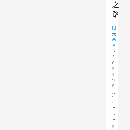
之
路
阳
光
高
考
•
2
0
2
4
年
5
月
1
1
日
下
午
2