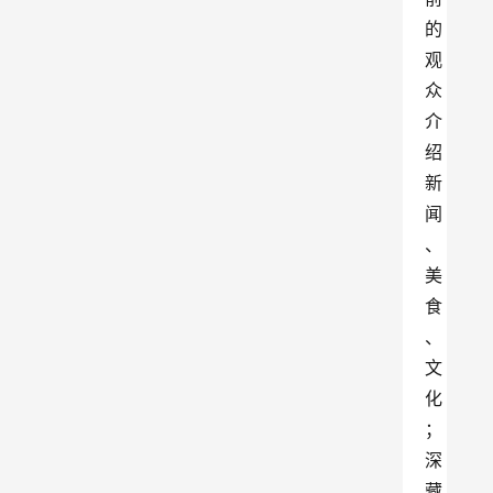
的
观
众
介
绍
新
闻
、
美
食
、
文
化
；
深
藏