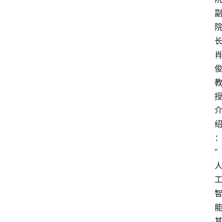
首
页
生
涯
“
快
讯
生
涯
专