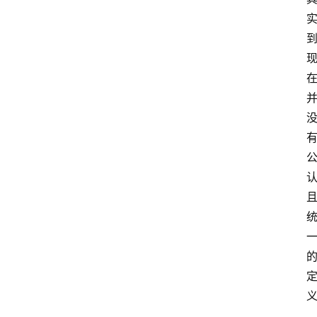
题
生
登录
注册
涯
社
区
生
涯
学
院
更
多