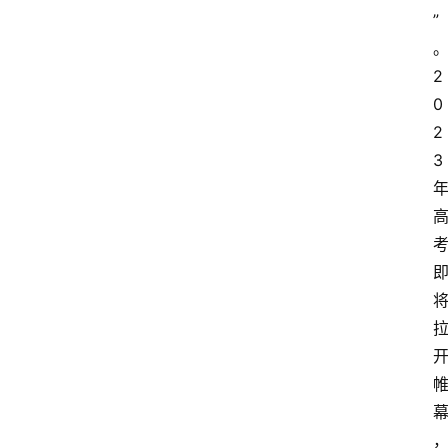
”
。
2
0
2
3