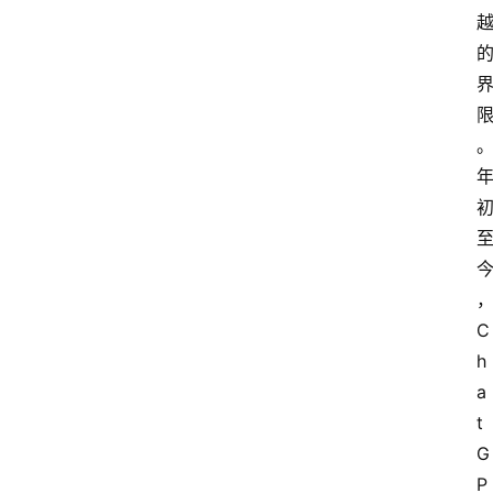
C
h
a
t
G
P