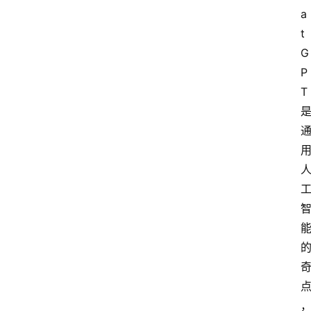
a
t
G
P
T