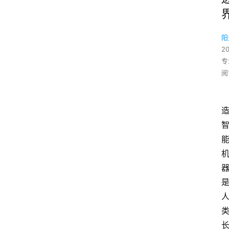
阳
2
专
阅