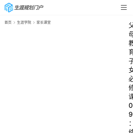
首页
生涯学院
家长课堂
0
9