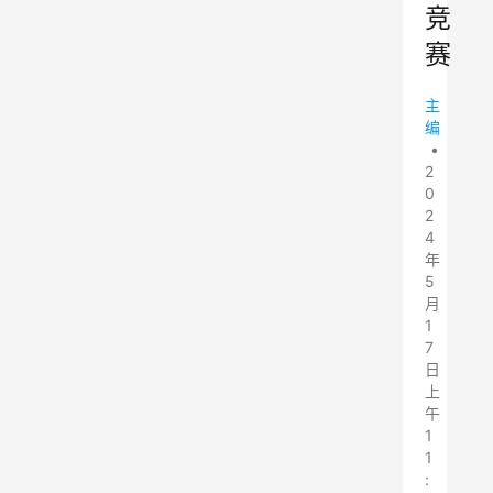
竞
赛
主
编
•
2
0
2
4
年
5
月
1
7
日
上
午
1
1
: