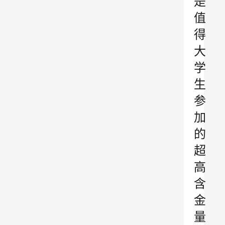
是
值
得
大
学
生
参
加
的
超
高
含
金
量