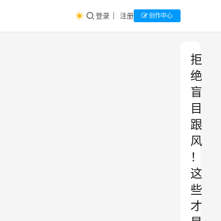
登录
注册
创作中心
拒
绝
盲
目
跟
风
！
这
些
才