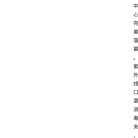
首
页
生