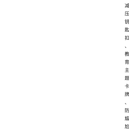
涯
快
讯
生
涯
专
题
生
登录
注册
涯
社
区
生
涯
学
院