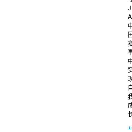
J
A
主