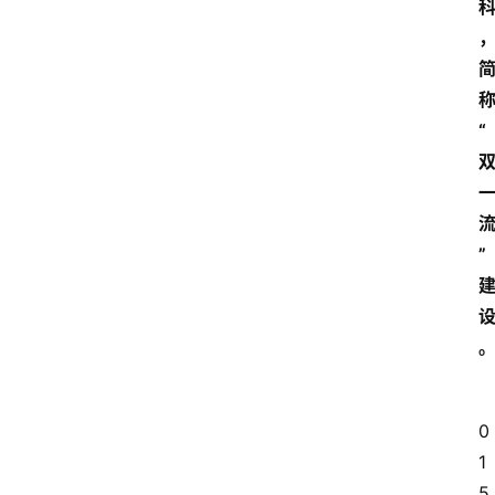
“
”
0
1
5