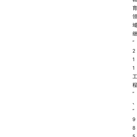
“
2
1
1
”
“
9
8
5