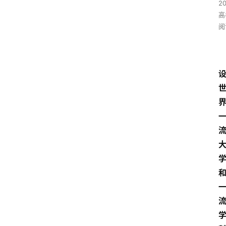
2
高
阅