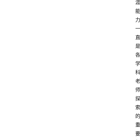
首
页
生