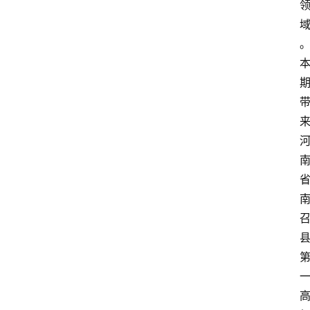
涯
快
讯
生
涯
专
题
生
登录
注册
涯
社
区
生
涯
学
院