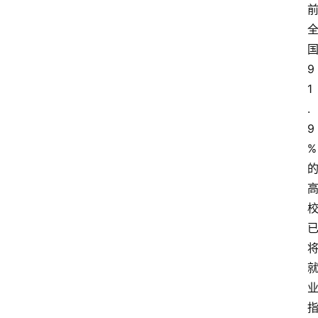
9
1
.
9
%