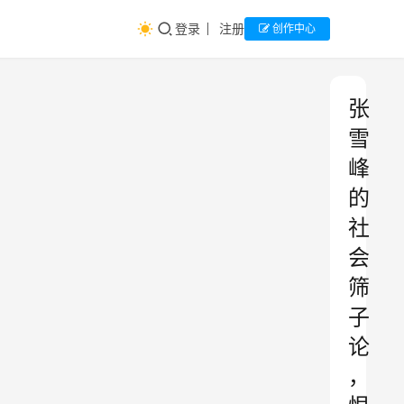
登录
注册
创作中心
张
雪
峰
的
社
会
筛
子
论
，