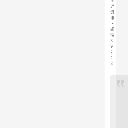
生
涯
资
讯
•
阅
读
3
9
2
2
3