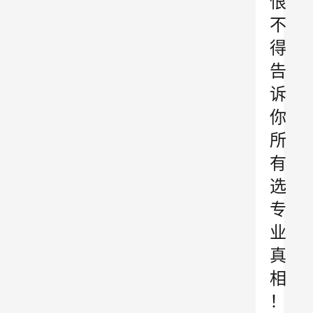
恨
不
得
告
诉
你
所
有
选
专
业
真
相
！