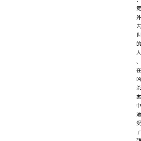
题
生
登录
注册
涯
社
区
生
涯
学
院
更
多