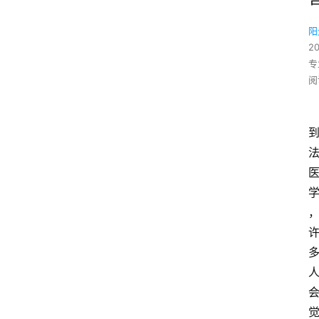
阳
2
专
阅