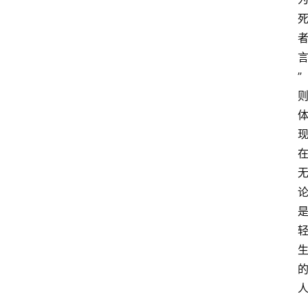
”
首
页
生
涯
快
讯
生
涯
专