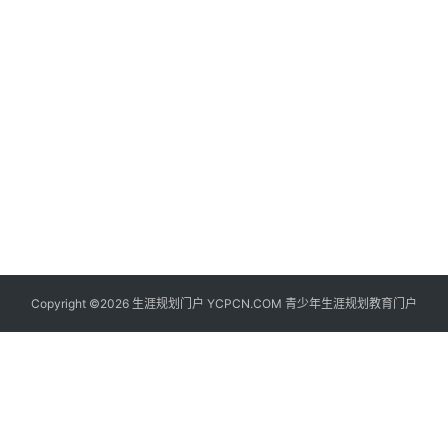
生
登录
注册
涯
社
区
生
涯
学
院
更
Copyright ©2026 生涯规划门户 YCPCN.COM 青少年生涯规划教育门户
多