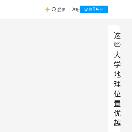
登录
注册
创作中心
这
些
大
学
地
理
位
置
优
越