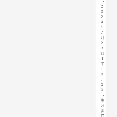
•
2
0
2
4
年
7
月
2
3
日
上
午
1
0
:
0
0
•
生
涯
资
讯