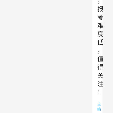
，
报
考
难
度
低
，
值
得
关
注
！
主
编