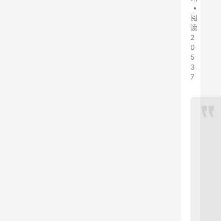
•
阅
读
2
0
5
3
7