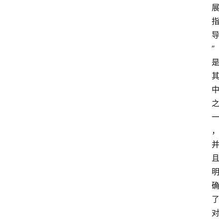
更
多
”