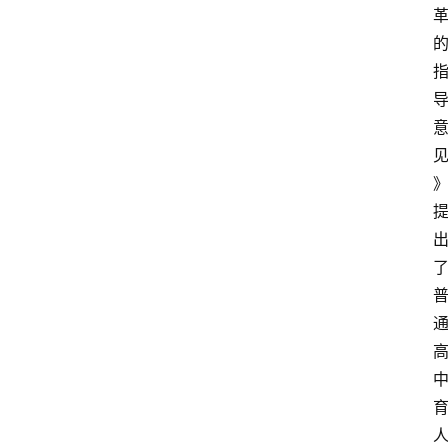
首
页
生