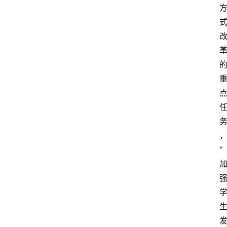
涯
快
讯
生
涯
专
题
生
登录
注册
涯
社
“
区
生
涯
学
院