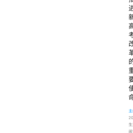
主
2
生
阅