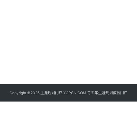
生
登录
注册
涯
社
区
生
涯
学
院
更
Copyright ©2026 生涯规划门户 YCPCN.COM 青少年生涯规划教育门户
多