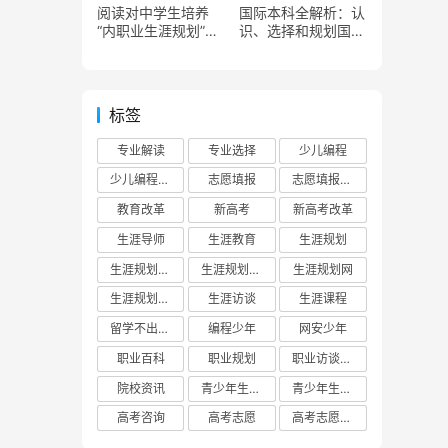
阅读对中学生培养
国际本科全解析：认
“内职业生涯规划”有
识、选择和规划国际
什么影响？
教育路径
标签
专业解读
专业选择
少儿编程
少儿编程教育
志愿填报
志愿填报攻略
教育改革
新高考
新高考改革
生涯导师
生涯教育
生涯规划
生涯规划平台
生涯规划教育
生涯规划网
生涯规划门户
生涯访谈
生涯课程
留学不出国门
编程少年
网安少年
职业百科
职业规划
职业访谈实践
院校资讯
青少年生涯教育
青少年生涯规划教育联盟
高考咨询
高考志愿
高考志愿填报