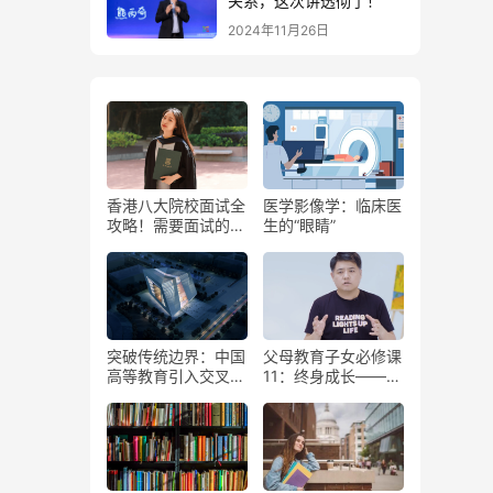
关系，这次讲透彻了！
2024年11月26日
香港八大院校面试全
医学影像学：临床医
攻略！需要面试的专
生的“眼睛”
业及常见问题汇总
突破传统边界：中国
父母教育子女必修课
高等教育引入交叉学
11：终身成长——塑
科门类
造逆商