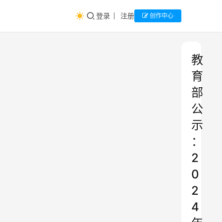
登录
注册
创作中心
教
育
部
公
示
：
2
0
2
4