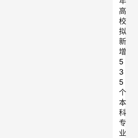
年
高
校
拟
新
增
5
3
5
个
本
科
专
业