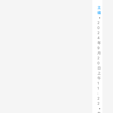
主
编
•
2
0
2
4
年
9
月
2
0
日
上
午
1
1
:
2
2
•