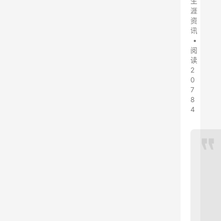
生
涯
资
讯
•
阅
读
2
0
7
8
4