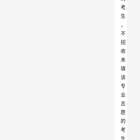
考
生
，
不
招
收
未
填
该
专
业
志
愿
的
考
生