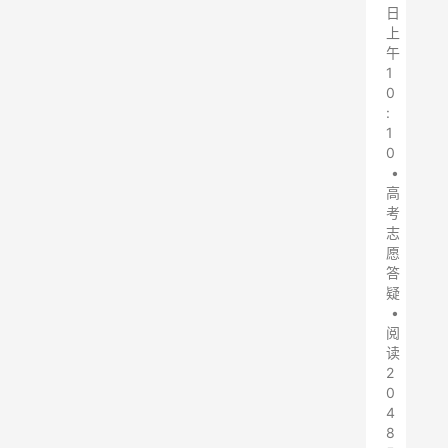
日
上
午
1
0
:
1
0
•
高
考
志
愿
答
疑
•
阅
读
2
0
4
8