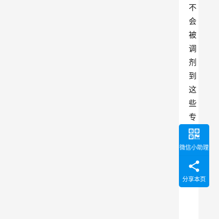
不
会
被
调
剂
到
这
些
专
业
。
微信小助理
分享本页