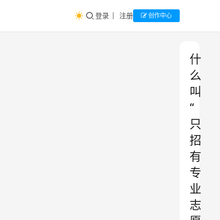
登录
注册
创作中心
什
么
叫
“
只
招
有
专
业
志