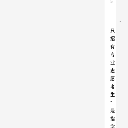
5
“
只
招
有
专
业
志
愿
考
生
”
是
指
学