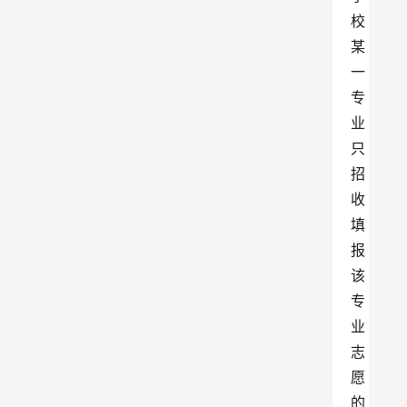
校
某
一
专
业
只
招
收
填
报
该
专
业
志
愿
的