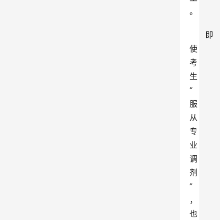
。
即
使
考
生
“
服
从
专
业
调
剂
”
，
也