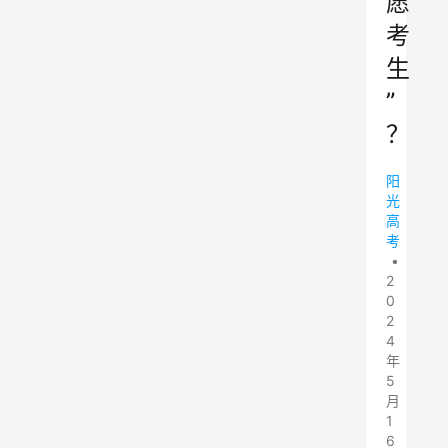
愿
考
生
”
？
阳
光
高
考
•
2
0
2
4
年
5
月
1
6