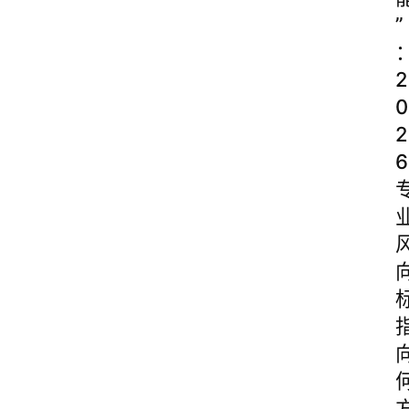
”
2
0
2
6