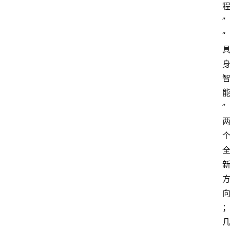
”
“
”