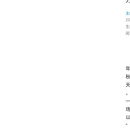
主
2
生
阅
“