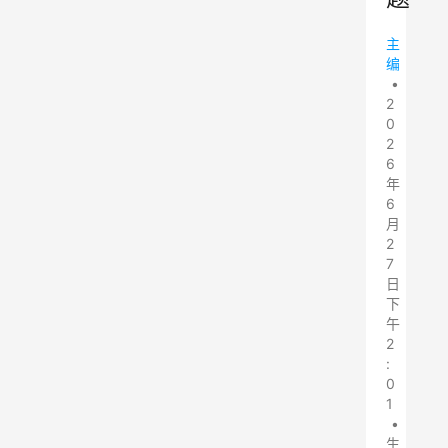
主
编
•
2
0
2
6
年
6
月
2
7
日
下
午
2
:
0
1
•
生