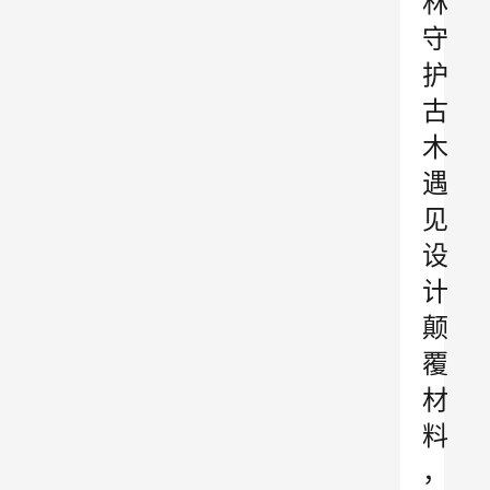
林
守
护
古
木
遇
见
设
计
颠
覆
材
料
，