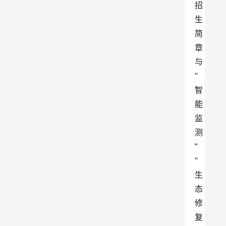
招
生
简
章
与
“
智
能
监
测
”
“
生
态
修
复