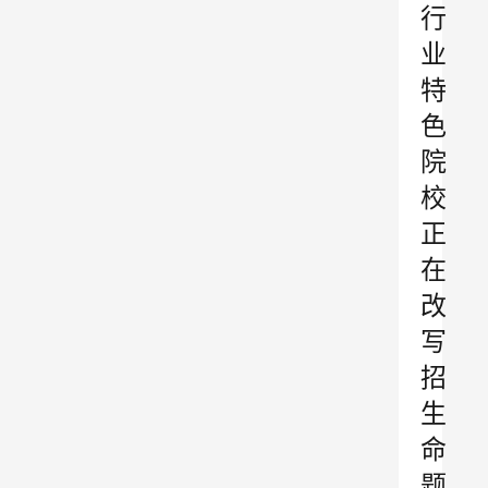
行
业
特
色
院
校
正
在
改
写
招
生
命
题