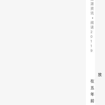
涯
资
讯
•
阅
读
2
0
1
1
9
放
在
五
年
前