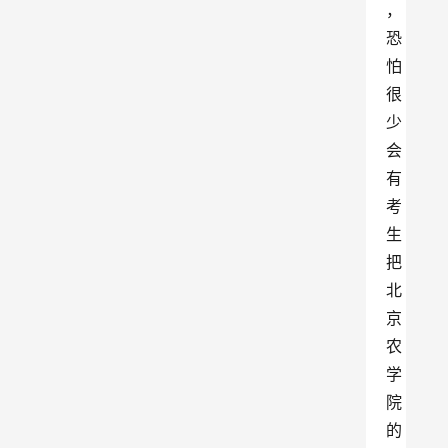
，
恐
怕
很
少
会
有
考
生
把
北
京
农
学
院
的