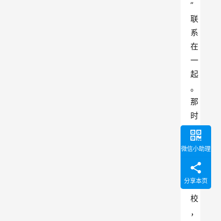
”
联
系
在
一
起
。
那
时
提
起
微信小助理
农
林
分享本页
院
校
，