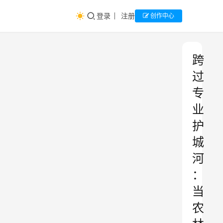
登录
注册
创作中心
跨
过
专
业
护
城
河
：
当
农