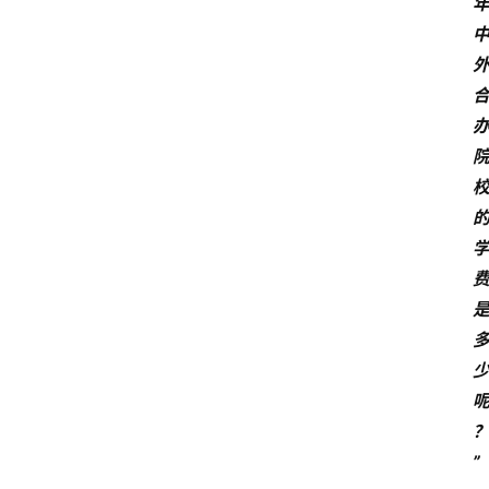
首
页
”
生