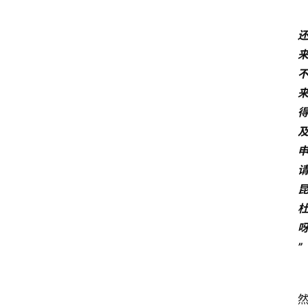
涯
快
讯
生
涯
专
题
生
登录
注册
涯
社
区
”
生
涯
学
院