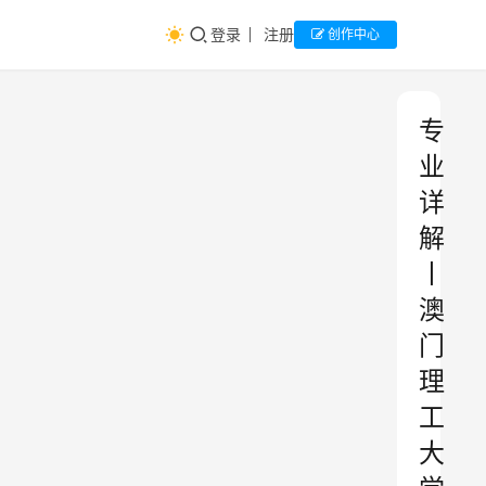
登录
注册
创作中心
专
业
详
解
丨
澳
门
理
工
大