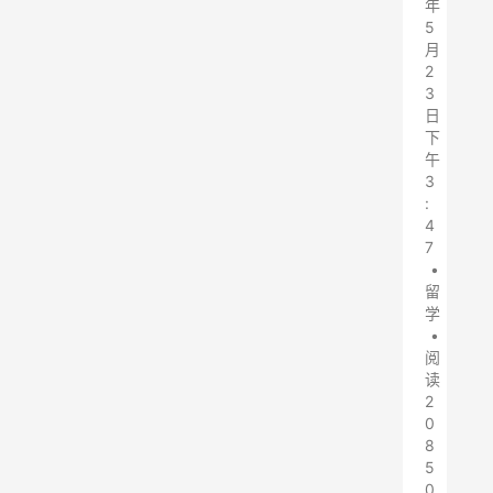
年
5
月
2
3
日
下
午
3
:
4
7
•
留
学
•
阅
读
2
0
8
5
0