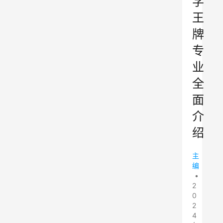
学
王
牌
专
业
全
面
介
绍
主
编
•
2
0
2
4