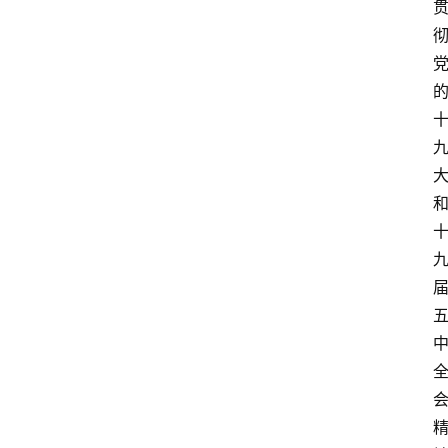
涯
快
讯
生
涯
专
题
生
登录
注册
涯
社
区
生
涯
学
院