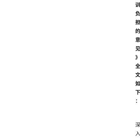
首
页
生