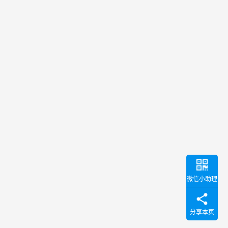
唯分
数
论、
增加
学生
选择
权，
并对
学生
个体
成长
产生
积极
影…
微信小助理
分享本页