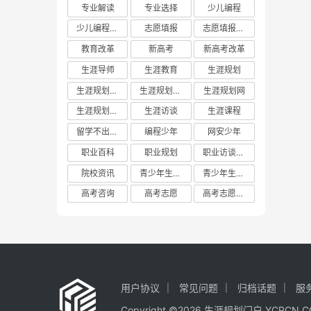
专业解读
专业选择
少儿编程
少儿编程教育
志愿填报
志愿填报攻略
教育改革
新高考
新高考改革
生涯导师
生涯教育
生涯规划
生涯规划平台
生涯规划教育
生涯规划网
生涯规划门户
生涯访谈
生涯课程
留学不出国门
编程少年
网安少年
职业百科
职业规划
职业访谈实践
院校资讯
青少年生涯教育
青少年生涯规划教育联盟
高考咨询
高考志愿
高考志愿填报
用户协议
常见问题
归档话题
服
Copyright ©2026 生涯规划门户 YCP