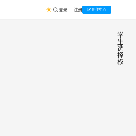
登录
注册
创作中心
学
生
选
择
权
新高
生
涯
考政
研
究
策
AI速
下，
读：
文讨
学校
了新
如何
主编
2024
考政
开展
年11