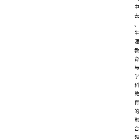
涯
快
讯
生
涯
专
题
生
登录
注册
涯
社
区
生
涯
学
院