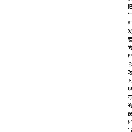
首
页
生