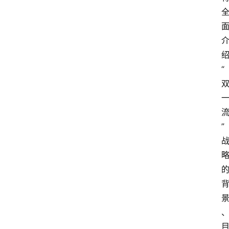
更
多
“
”