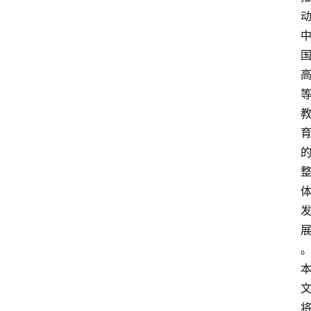
涯
快
讯
生
涯
专
题
生
登录
注册
涯
社
区
生
涯
学
院