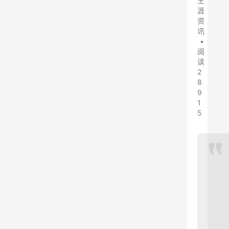
生
涯
资
讯
•
阅
读
2
8
9
1
5