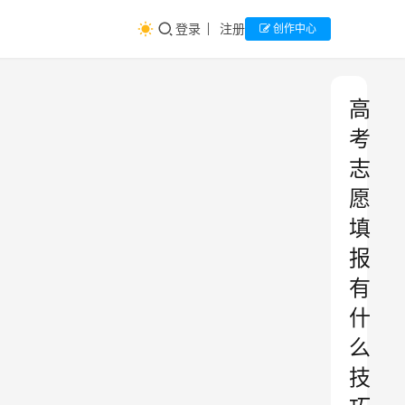
登录
注册
创作中心
高
考
志
愿
填
报
有
什
么
技