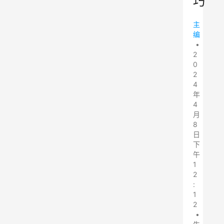
巧
主
编
•
2
0
2
4
年
4
月
8
日
下
午
1
2
:
1
2
•