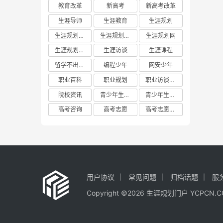
教育改革
新高考
新高考改革
生涯导师
生涯教育
生涯规划
生涯规划平台
生涯规划教育
生涯规划网
生涯规划门户
生涯访谈
生涯课程
留学不出国门
编程少年
网安少年
职业百科
职业规划
职业访谈实践
院校资讯
青少年生涯教育
青少年生涯规划教育联盟
高考咨询
高考志愿
高考志愿填报
用户协议
常见问题
归档话题
服
Copyright ©2026 生涯规划门户 YCP