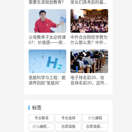
需要生涯规划教育?
家长们高考前的最后
一封信
父母教育子女必修课
中外合办院校学费为
07：价值感——用
什么那么贵？中外合
情感引导塑造行为
办院校到底有什么优
势？高中生报中外合
办院校值不值？
氢能科学与工程：能
电子排名前20、信
源界刮起“氢旋风”
息排名前20，这所
学校居然连个211都
不是！
标签
专业解读
专业选择
少儿编程
少儿编程教育
志愿填报
志愿填报攻略