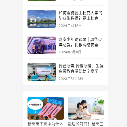
如何看待昆山杜克大学的
毕业生数据？昆山杜克大
学真的值吗？高中生想报
2024年4月8日
考昆山杜克大学要注意什
么？
网安少年访谈录 | 风华少
年总裁，扎根网络安全
2024年6月8日
择己所需 择世所爱：生涯
启蒙教育活动助宁夏学子
规划未来
2023年8月16日
新高考下高中为什么
最后的叮咛！给高三