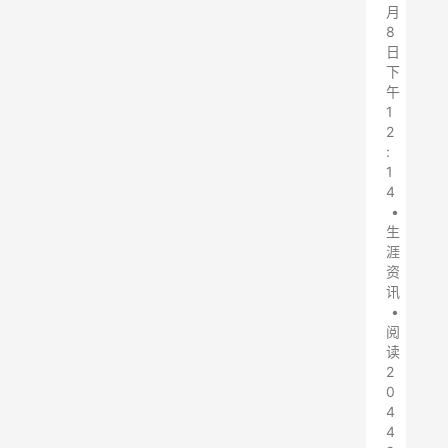
月
8
日
下
午
1
2
:
1
4
•
生
涯
资
讯
•
阅
读
2
0
4
4