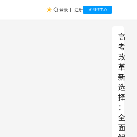
登录
注册
创作中心
高
考
改
革
新
选
择
：
全
面