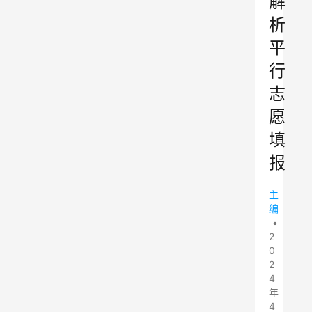
解
析
平
行
志
愿
填
报
主
编
•
2
0
2
4
年
4