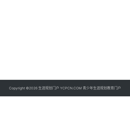
生
登录
注册
涯
社
区
生
涯
学
院
更
Copyright ©2026 生涯规划门户 YCPCN.COM 青少年生涯规划教育门户
多