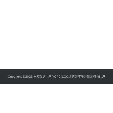
生
登录
注册
涯
社
区
生
涯
学
院
更
Copyright ©2026 生涯规划门户 YCPCN.COM 青少年生涯规划教育门户
多