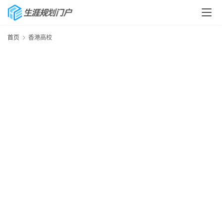
首页
香港高校
首
页
生
涯
快
讯
生
涯
专
题