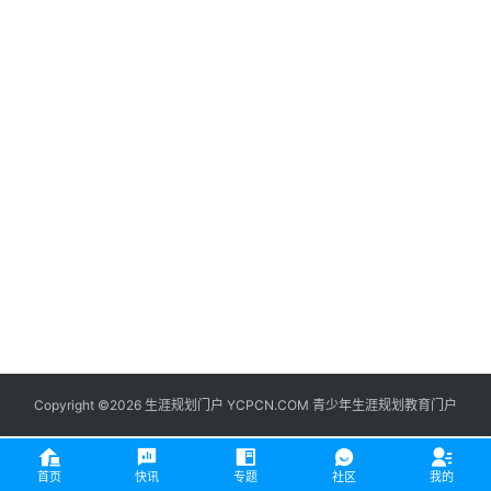
生
登录
注册
涯
社
区
生
涯
学
院
更
多
Copyright ©2026 生涯规划门户 YCPCN.COM 青少年生涯规划教育门户
首页
快讯
专题
社区
我的