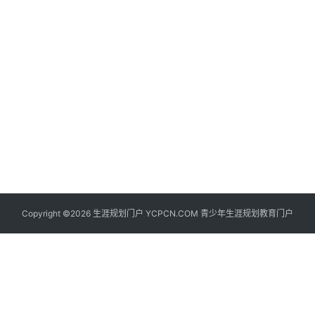
生
登录
注册
涯
社
区
生
涯
学
院
更
Copyright ©2026 生涯规划门户 YCPCN.COM 青少年生涯规划教育门户
多