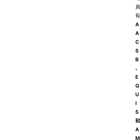
A
A
C
S
B
E
Q
U
I
S
A
M