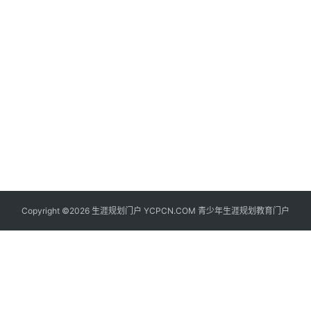
生
登录
注册
涯
社
区
生
涯
学
院
更
Copyright ©2026 生涯规划门户 YCPCN.COM 青少年生涯规划教育门户
多