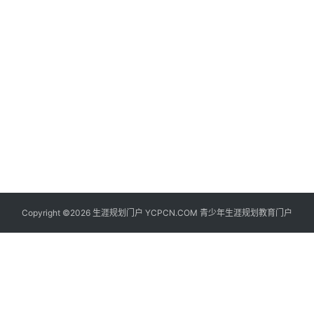
生
登录
注册
涯
社
区
生
涯
学
院
更
Copyright ©2026 生涯规划门户 YCPCN.COM 青少年生涯规划教育门户
多