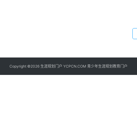
涯
学
院
更
多
Copyright ©2026 生涯规划门户 YCPCN.COM 青少年生涯规划教育门户