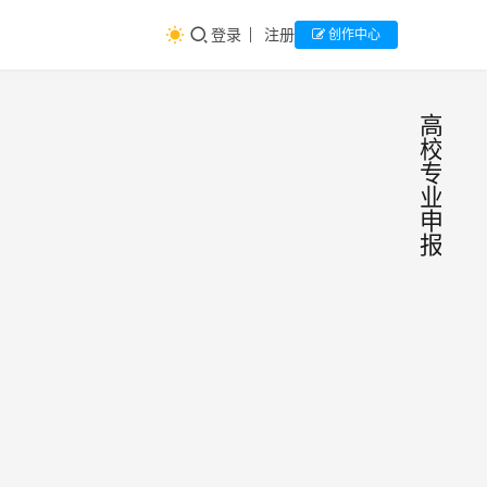
登录
注册
创作中心
高
校
专
业
申
报
教育
生
涯
部公
资
讯
示：
AI速
202
读：
育部
年高
站于9
校拟
主编
2024