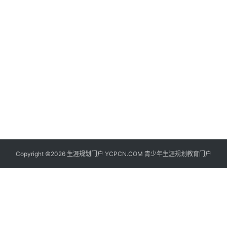
生
登录
注册
涯
社
区
生
涯
学
院
更
Copyright ©2026 生涯规划门户 YCPCN.COM 青少年生涯规划教育门户
多