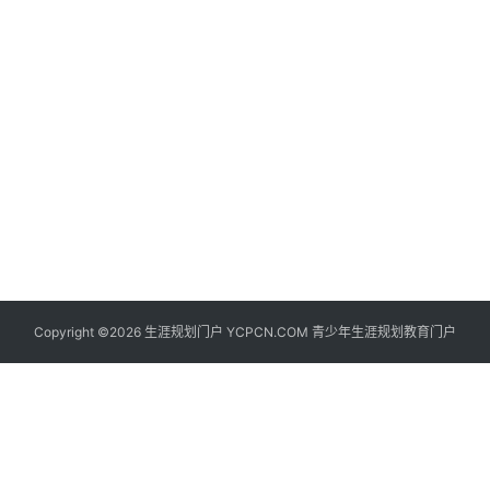
生
登录
注册
涯
社
区
生
涯
学
院
更
Copyright ©2026 生涯规划门户 YCPCN.COM 青少年生涯规划教育门户
多