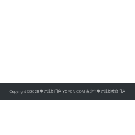
生
登录
注册
涯
社
区
生
涯
学
院
更
Copyright ©2026 生涯规划门户 YCPCN.COM 青少年生涯规划教育门户
多