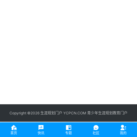
生
登录
注册
涯
社
区
生
涯
学
院
更
多
Copyright ©2026 生涯规划门户 YCPCN.COM 青少年生涯规划教育门户
首页
快讯
专题
社区
我的