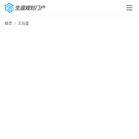
首页
王珏盛
首
页
生
涯
快
讯
生
涯
专
题