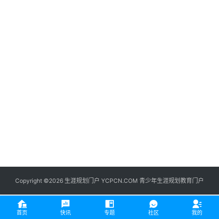
生
登录
注册
涯
社
区
生
涯
学
院
更
多
Copyright ©2026 生涯规划门户 YCPCN.COM 青少年生涯规划教育门户
首页
快讯
专题
社区
我的