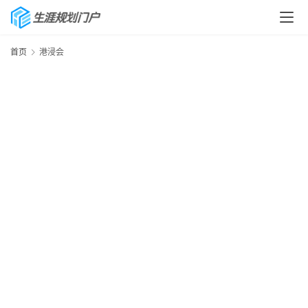
首页
港浸会
首
页
生
涯
快
讯
生
涯
专
题