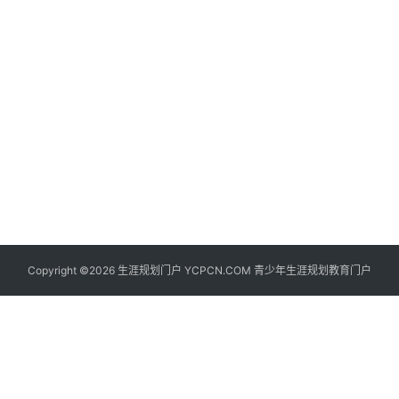
生
登录
注册
涯
社
区
生
涯
学
院
更
Copyright ©2026 生涯规划门户 YCPCN.COM 青少年生涯规划教育门户
多