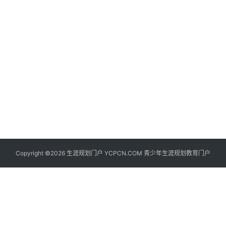
生
登录
注册
涯
社
区
生
涯
学
院
更
Copyright ©2026 生涯规划门户 YCPCN.COM 青少年生涯规划教育门户
多