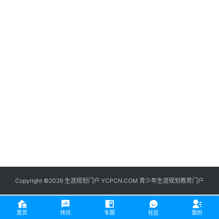
生
登录
注册
涯
社
区
生
涯
学
院
更
多
Copyright ©2026 生涯规划门户 YCPCN.COM 青少年生涯规划教育门户
首页
快讯
专题
社区
我的