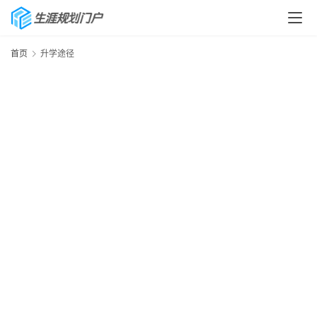
首页
升学途径
首
页
生
涯
快
讯
生
涯
专
题