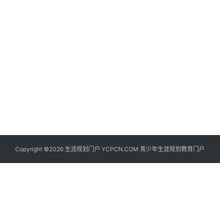
生
登录
注册
涯
社
区
生
涯
学
院
更
Copyright ©2026 生涯规划门户 YCPCN.COM 青少年生涯规划教育门户
多