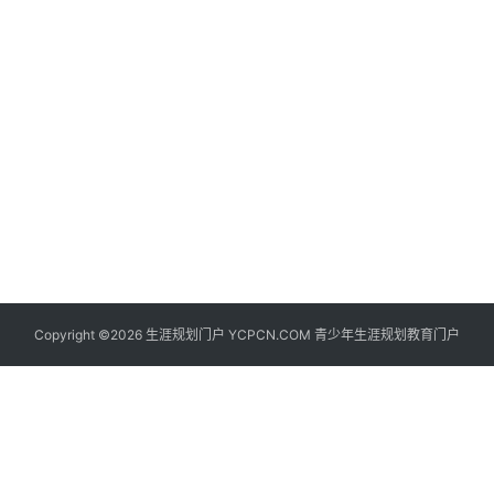
生
登录
注册
涯
社
区
生
涯
学
院
更
Copyright ©2026 生涯规划门户 YCPCN.COM 青少年生涯规划教育门户
多