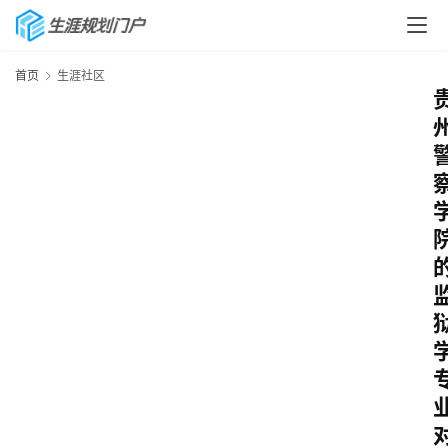
首页
生涯社区